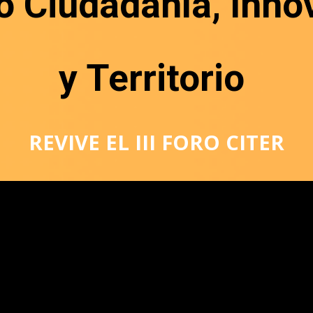
ro Ciudadanía, Inn
y Territorio
REVIVE EL III FORO CITER